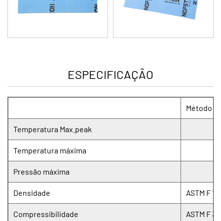
ESPECIFICAÇÃO
Método de
Temperatura Max.peak
Temperatura máxima
Pressão máxima
Densidade
ASTM F 13
Compressibilidade
ASTM F 36 