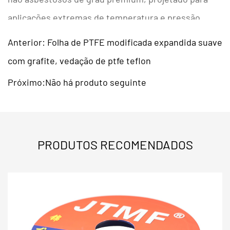
aplicações extremas de temperatura e pressão.
Esta folha de união de alto desempenho fornece
Anterior: Folha de PTFE modificada expandida suave
desempenho superior de vedação, ao mesmo tempo
com grafite, vedação de ptfe teflon
em que atende a rigorosos regulamentos sem
Próximo:Não há produto seguinte
amianto em todo o mundo.
Composição 100% sem amianto
Para manuseio
seguro e conformidade com os regulamentos
PRODUTOS RECOMENDADOS
internacionais
Resistência ao calor excepcional
resistente a
temperaturas de até 538 ° C (1000 ° F)
Recuperação de compressão superior
mantém a
integridade do selo sob pressões flutuantes