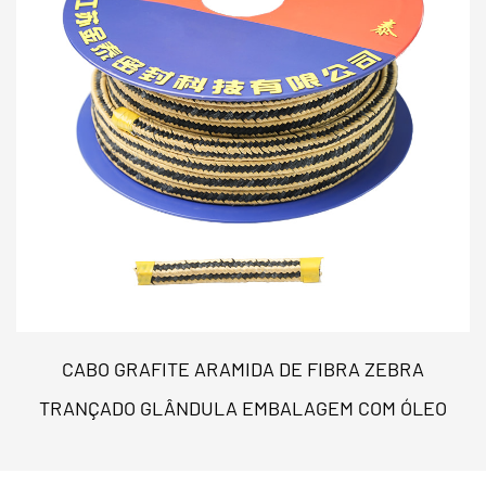
Formulação resistente a produtos químicos
Compatível com óleos, combustíveis e a maioria dos
fluidos industriais
Fácil de cortar e instalar
pode ser personalizado
para qualquer flange ou configuração da junta
O
NOF-1000 Folha de junta sem amianto
é ideal para:
Equipamento de geração de energia
(Turbinas,
caldeiras, trocadores de calor)
Sistemas de petróleo e gás
(flanges de pipeline,
CABO GRAFITE ARAMIDA DE FIBRA ZEBRA
equipamento de refinaria)
TRANÇADO GLÂNDULA EMBALAGEM COM ÓLEO
Plantas de processamento químico
(Bombas,
válvulas, reatores)