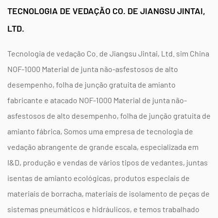
Informações de segurança e conformidade
TECNOLOGIA DE VEDAÇÃO CO. DE JIANGSU JINTAI,
O NOF-1000 é totalmente compatível com:
LTD.
OSHA 29 CFR 1910.1001 (padrões de amianto)
Tecnologia de vedação Co. de Jiangsu Jintai, Ltd. sim
China
Lei de Resposta a Emergências de Hazard da EPA
NOF-1000 Material de junta não-asfestosos de alto
(Ahera)
desempenho, folha de junção gratuita de amianto
Regulamento da UE Reach (CE) no 1907/2006
fabricante
e
atacado NOF-1000 Material de junta não-
Diretiva ROHS 2011/65/EU
asfestosos de alto desempenho, folha de junção gratuita de
amianto fábrica
, Somos uma empresa de tecnologia de
vedação abrangente de grande escala, especializada em
I&D, produção e vendas de vários tipos de vedantes, juntas
isentas de amianto ecológicas, produtos especiais de
materiais de borracha, materiais de isolamento de peças de
sistemas pneumáticos e hidráulicos, e temos trabalhado