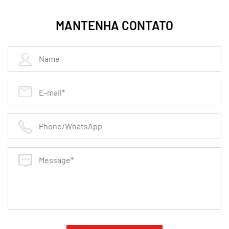
Aplicações marítimas
(Componentes do motor,
sistemas de escape)
MANTENHA CONTATO
Máquinas pesadas
(sistemas hidráulicos,
compressores)
Por que escolher
NOF-1000 Material de junta de alta
temperatura
?
Nosso
Folha de junção não-asbestosa
supera os
materiais tradicionais com:
Vida de serviço mais longa
- resiste à degradação da
ciclagem de calor e exposição química
Manutenção reduzida
- Mantém a integridade do
selo mais longa que as juntas convencionais
Conformidade regulatória
- Atende a OSHA, EPA e